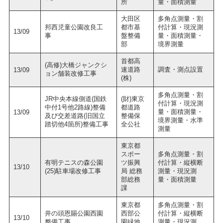
所
量・面積測量
大田区
多角点測量・割
邦西児童公園改良工
都市基
付計算・現況測
13/09
事
盤整備
量・面積測量・
部
境界測量
首都高
(高修)大橋ジャンクシ
速道路
調査・測点設置
13/09
ョン舗装改修工事
(株)
多角点測量・割
JR中央本線側道(国鉄
(財)東京
付計算・現況測
中付1号他2路線)整備
都道路
量・面積測量・
13/09
及び交差道路(旧国立
整備保
境界測量・水準
踏切他4箇所)整備工事
全公社
測量
東京都
スポー
多角点測量・割
有明テニスの森公園
ツ振興
付計算・縦横断
13/10
(25)駐車場改修工事
局 総務
測量・現況測
部総務
量・面積測量
課
東京都
多角点測量・割
井の頭恩賜公園西園
西部公
付計算・縦横断
13/10
整備工事
園緑地
測量・現況測