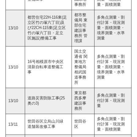
事務所
量・面積測量
都市整
都営住宅22H-116東(足
多角点測量・割
備局 東
立区竹の塚六丁目)及
付計算・現況測
部住宅
び22CH-115東(足立区
量・面積測量・
13/10
建設事
竹の塚六丁目・足立
境界測量・水準
務所 管
区施設)整備工事
測量
理課
国土交
通省 関
多角点測量・割
16号相模原市中央区
東地方
付計算・現況測
清新自転車道整備工
整備局
量・面積測量・
13/10
事
相武国
境界測量・水準
道事務
測量
所
東京都
多角点測量・割
道路災害防除工事(25
西多摩
付計算・現況測
13/10
奥の3)
建設事
量
務所
多角点測量・割
世田谷区立烏山川緑
世田谷
付計算・現況測
13/11
道舗装改修工事
区
量・面積測量