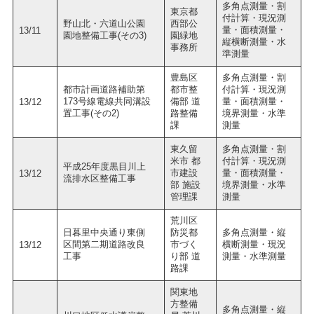
多角点測量・割
東京都
付計算・現況測
野山北・六道山公園
西部公
量・面積測量・
13/11
園地整備工事(その3)
園緑地
縦横断測量・水
事務所
準測量
豊島区
多角点測量・割
都市計画道路補助第
都市整
付計算・現況測
173号線電線共同溝設
備部 道
量・面積測量・
13/12
置工事(その2)
路整備
境界測量・水準
課
測量
東久留
多角点測量・割
米市 都
付計算・現況測
平成25年度黒目川上
市建設
量・面積測量・
13/12
流排水区整備工事
部 施設
境界測量・水準
管理課
測量
荒川区
日暮里中央通り東側
防災都
多角点測量・縦
区間第二期道路改良
市づく
横断測量・現況
13/12
工事
り部 道
測量・水準測量
路課
関東地
方整備
多角点測量・縦