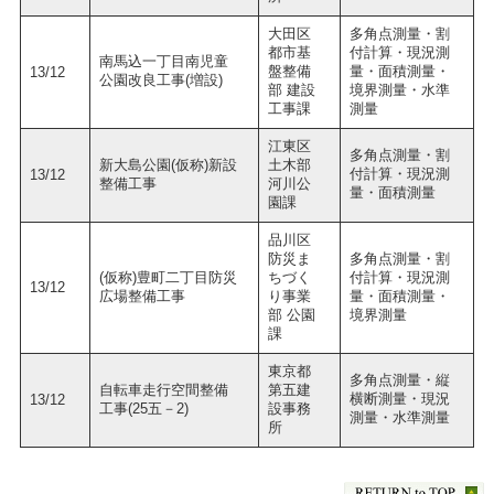
大田区
多角点測量・割
都市基
付計算・現況測
南馬込一丁目南児童
盤整備
量・面積測量・
13/12
公園改良工事(増設)
部 建設
境界測量・水準
工事課
測量
江東区
多角点測量・割
新大島公園(仮称)新設
土木部
付計算・現況測
13/12
整備工事
河川公
量・面積測量
園課
品川区
防災ま
多角点測量・割
(仮称)豊町二丁目防災
ちづく
付計算・現況測
13/12
広場整備工事
り事業
量・面積測量・
部 公園
境界測量
課
東京都
多角点測量・縦
自転車走行空間整備
第五建
横断測量・現況
13/12
工事(25五－2)
設事務
測量・水準測量
所