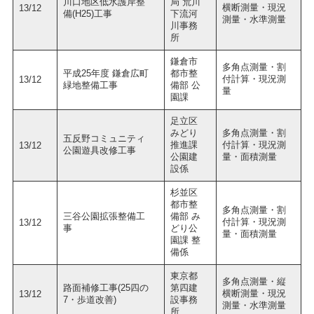
川口地区低水護岸整
局 荒川
横断測量・現況
13/12
備(H25)工事
下流河
測量・水準測量
川事務
所
鎌倉市
多角点測量・割
平成25年度 鎌倉広町
都市整
付計算・現況測
13/12
緑地整備工事
備部 公
量
園課
足立区
みどり
多角点測量・割
五反野コミュニティ
推進課
付計算・現況測
13/12
公園遊具改修工事
公園建
量・面積測量
設係
杉並区
都市整
多角点測量・割
三谷公園拡張整備工
備部 み
付計算・現況測
13/12
事
どり公
量・面積測量
園課 整
備係
東京都
多角点測量・縦
路面補修工事(25四の
第四建
横断測量・現況
13/12
7・歩道改善)
設事務
測量・水準測量
所