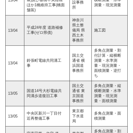
13/04
設事務
ほか1橋維持工事(橋面
測量・現況測量
所
舗装)
神奈川
県土整
平成24年度 道路補修
備局 県
施工図
13/04
工事(ゼロ県債)
西土木
事務所
多角点測量・割
国土交
付計算・縦横断
鈴張町電線共同溝工
通省 横
測量・水準測
13/04
事
浜国道
量・現況測量・
事務所
面積測量・逆打
ち
国土交
多角点測量・縦
国道14号大杉電線共
通省 東
横断測量・水準
13/05
同溝歩道復旧工事
京国道
測量・現況測
事務所
量・面積測量
東京都
中央区新川一丁目付
多角点測量・面
下水道
13/05
近再整備工事
積測量
局
多角点測量・割