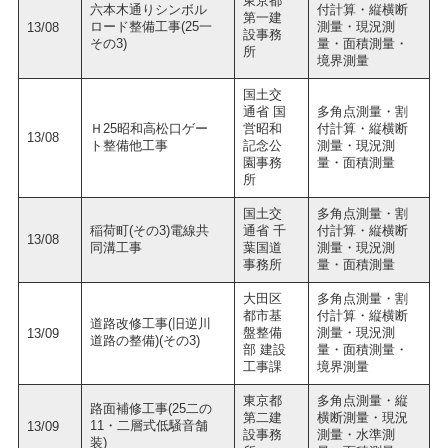
東京都
六本木通りシンボル
付計算・縦横断
第一建
ロード整備工事(25一
測量・現況測
13/08
設事務
その3)
量・面積測量・
所
境界測量
国土交
通省 国
多角点測量・割
Ｈ25昭和高松口ゲー
営昭和
付計算・縦横断
13/08
ト整備他工事
記念公
測量・現況測
園事務
量・面積測量
所
国土交
多角点測量・割
稲荷町(その3)電線共
通省 千
付計算・縦横断
13/08
同溝工事
葉国道
測量・現況測
事務所
量・面積測量
大田区
多角点測量・割
都市基
付計算・縦横断
道路改修工事(旧逆川
盤整備
測量・現況測
13/09
道路の整備)(その3)
部 建設
量・面積測量・
工事課
境界測量
東京都
多角点測量・縦
路面補修工事(25二の
第二建
横断測量・現況
11・二層式低騒音舗
13/09
設事務
測量・水準測
装)