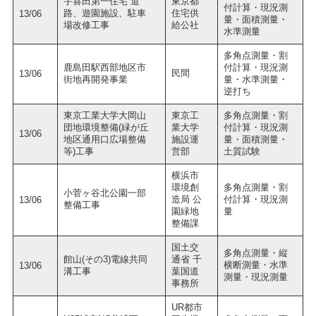
宇喜田第一住宅 道
東京都
付計算・現況測
路、遊園施設、駐車
住宅供
13/06
量・面積測量・
場改修工事
給公社
水準測量
多角点測量・割
鹿島田駅西部地区市
付計算・現況測
民間
13/06
街地再開発事業
量・水準測量・
逆打ち
東京工業大学大岡山
東京工
多角点測量・割
団地環境整備(緑が丘
業大学
付計算・現況測
13/06
地区通用口広場整備
施設運
量・面積測量・
等)工事
営部
土質試験
横浜市
環境創
多角点測量・割
小菅ヶ谷北公園一部
造局 公
付計算・現況測
13/06
整備工事
園緑地
量
整備課
国土交
多角点測量・縦
館山(その3)電線共同
通省 千
横断測量・水準
13/06
溝工事
葉国道
測量・現況測量
事務所
UR都市