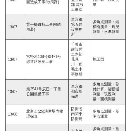
園造成工事(散策路)
部 建設
量
工事課
東京都
多角点測量・縦
業平橋維持工事(橋面
第五建
横断測量・現況
13/07
舗装)
設事務
測量・水準測量
所
千葉市
建設局
土木部
宮野木108号線外1号
花見
施工図
13/07
線道路改良工事
川・稲
毛土木
事務所
多角点測量・割
東京都
第2541号辰巳一丁目
付計算・縦横断
都市整
13/07
公園整備工事
測量・現況測
備局
量・面積測量
防衛省
北富士(25)演習場内物
多角点測量・基
南関東
13/08
理探査
準点測量
防衛局
多角点測量・割