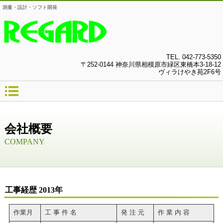
測量・設計・ソフト開発
TEL.
042-773-5350
〒252-0144 神奈川県相模原市緑区東橋本3-18-12
ヴィラけやき苑2F6号
会社概要
COMPANY
工事経歴 2013年
作業月
工 事 件 名
発 注 元
作 業 内 容