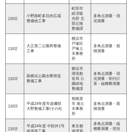
町田市
経済観
小野路町多目的広場
多角点測量・現
光部 北
13/02
整備他工事
況測量
部丘陵
整備課
横浜市
戸塚区
大正第二公園再整備
多角点測量・面
戸塚土
13/02
工事
積測量
木事務
所
横浜市
環境創
多角点測量・現
新横浜公園水際突堤
造局 公
況測量・割付計
13/03
整備工事
園緑地
算・縦横断測量
整備課
相模原
平成24年度市道磯部
市 南土
多角点測量・面
13/03
大野整備工事(その4)
木事務
積測量
所
多角点測量・縦
平成24年度 中防外1号
東京都
横断測量・現況
13/03
線道路工事
港湾局