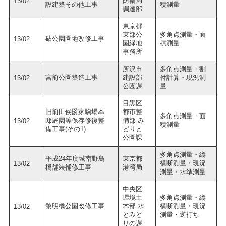
防衛局
13/02
設建築その他工事
積測量
調達部
東京都
東部公
多角点測量・面
砧公園園地改修工事
13/02
園緑地
積測量
事務所
所沢市
多角点測量・割
宮前公園築造工事
建設部
付計算・現況測
13/02
公園課
量
目黒区
旧前田侯爵家駒場本
都市整
多角点測量・面
邸庭園等保存修復整
備部 み
13/02
積測量
備工事(その1)
どりと
公園課
多角点測量・縦
平成24年度城南野鳥
東京都
横断測量・現況
13/02
橋舗装補修工事
港湾局
測量・水準測量
中央区
環境土
多角点測量・縦
黎明橋公園改修工事
木部 水
横断測量・現況
13/02
とみど
測量・逆打ち
りの課