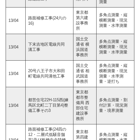
測量
東京都
多角点測量・縦
第六建
路面補修工事(24六の
横断測量・現況
13/04
設事務
16)
測量・水準測量
所
国土交
多角点測量・縦
下末吉地区電線共同
通省 横
横断測量・現況
13/04
溝工事
浜国道
測量・水準測量
事務所
国土交
多角点測量・縦
20号八王子市大和田
通省 相
横断測量・現況
13/04
町電線共同溝他工事
武国道
測量・水準測
事務所
量・逆打ち
東京都
都市整
都営住宅22H-115西(練
多角点測量・割
備局 西
馬区北町二丁目第4)整
付計算・現況測
13/04
部住宅
備工事その3
量・境界測量
建設事
務所
路面補修工事(24四の
東京都
12・二層式低騒音舗
多角点測量・縦
第四建
装)及び板橋中央陸橋
横断測量・水準