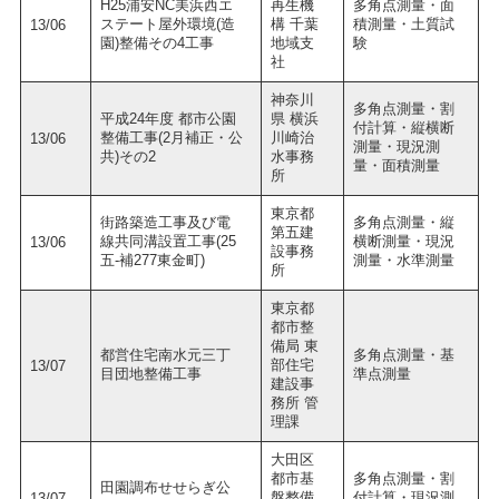
H25浦安NC美浜西エ
再生機
多角点測量・面
ステート屋外環境(造
構 千葉
積測量・土質試
13/06
園)整備その4工事
地域支
験
社
神奈川
多角点測量・割
平成24年度 都市公園
県 横浜
付計算・縦横断
整備工事(2月補正・公
川崎治
13/06
測量・現況測
共)その2
水事務
量・面積測量
所
東京都
街路築造工事及び電
多角点測量・縦
第五建
線共同溝設置工事(25
横断測量・現況
13/06
設事務
五-補277東金町)
測量・水準測量
所
東京都
都市整
備局 東
都営住宅南水元三丁
多角点測量・基
部住宅
13/07
目団地整備工事
準点測量
建設事
務所 管
理課
大田区
都市基
多角点測量・割
田園調布せせらぎ公
盤整備
付計算・現況測
13/07