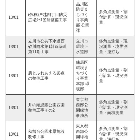
品川区
防災ま
多角点測量・割
(仮称)戸越四丁目防災
ちづく
付計算・現況測
13/01
広場外1箇所整備工事
り事業
量
部 公園
課
立川市公共下水道西
立川市
多角点測量・現
砂川雨水第1幹線築造
環境下
況測量・境界測
13/01
第11期工事
水道部
量・逆打ち
練馬区
環境ま
多角点測量・割
農とふれあえる拠点
ちづく
付計算・現況測
13/01
の整備工事
り事業
量
本部 環
境部
東京都
多角点測量・割
井の頭恩賜公園西園
西部公
付計算・現況測
13/01
整備工事その2
園緑地
量・面積測量
事務所
東京都
多角点測量・割
秋留台公園水景施設
西部公
付計算・現況測
13/01
改修工事
園緑地
量・逆打ち