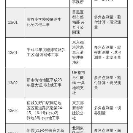
事務所
目黒区
都市整
多角点測量・割
雪谷小学校校庭芝生
備部 み
付計算・現況測
13/01
化その他工事
どり公
量
園課
東京都
港湾局
多角点測量・縦
平成24年度臨海道路(1
東京港
横断測量・現況
13/01
工区)舗装補修工事
管理事
測量・水準測量
務所
UR都市
再生機
多角点測量・割
新市街地地区平成23
構 千葉
付計算・現況測
13/02
年度大堀川植栽工事
地域支
量
社
稲城矢野口駅周辺地
東京都
区区画道路築造第24-
新都市
多角点測量・境
13/02
15、16-1号(その2)、
建設公
界測量
緑地3号その他工事
社
北関東
朝霞(21)公務員宿舎新
多角点測量・面